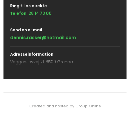
Ring til os direkte
Telefon: 28 14 73 00
Send en e-mail​
dennis.rasser@hotmail.com
Adresseinformation
Veggerslev​vej 21, 8500 Grenaa
Created and hosted by Group Online